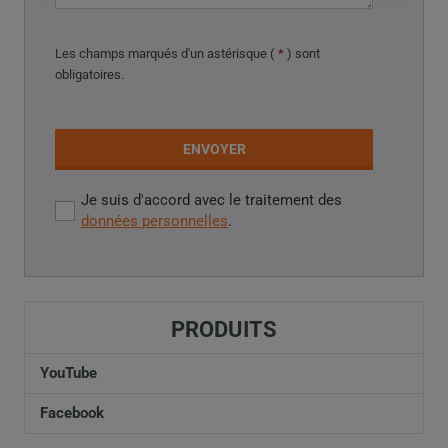
Les champs marqués d'
un astérisque (
*
) sont
obligatoires
.
ENVOYER
Je suis d'accord avec le traitement des
Je
données personnelles
.
suis
d'accord
Impossible
avec
le
d’envoyer
traitement
PRODUITS
le
des
données
formulaire.
YouTube
personnelles
.
Facebook