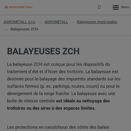
Rozbalen
Přihlášení
menu
do
klienstké
AGROMETALL s.r.o.
AGROMETALL
Balayeuses municipales
zóny
Balayeuses ZCH
BALAYEUSES ZCH
La balayeuse ZCH est conçue pour les dispositifs du
traitement d`été et d`hiver des trottoirs. La balayeuse est
destinée pour le balayage des impuretés standards sur les
surfaces fermes (p. ex. parkings, routes, cours) ou pour le
déneigement de la neige fraîche. La balayeuse avec une
boîte de vitesse centrale
est idéale au nettoyage des
trottoires ou des aires à des espaces limités.
Les protections en caoutchouc des côtés des balais