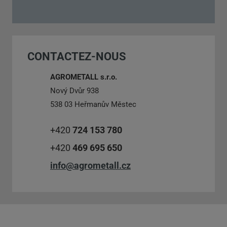
Impossible
d’envoyer
le
CONTACTEZ-NOUS
formulaire.
AGROMETALL s.r.o.
Nový Dvůr 938
538 03 Heřmanův Městec
+420
724 153 780
+420
469 695 650
info@agrometall.cz