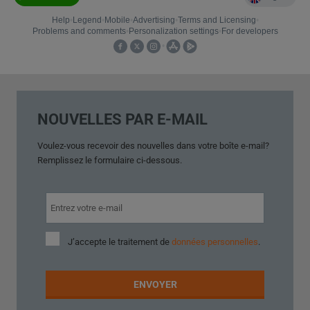
NOUVELLES PAR E-MAIL
Voulez-vous
recevoir des nouvelles
dans votre
boîte e-mail
?
Remplissez le
formulaire ci-dessous
.
J’accepte
J’accepte le traitement de
données personnelles
.
le
traitement
de
ENVOYER
données
personnelles
.