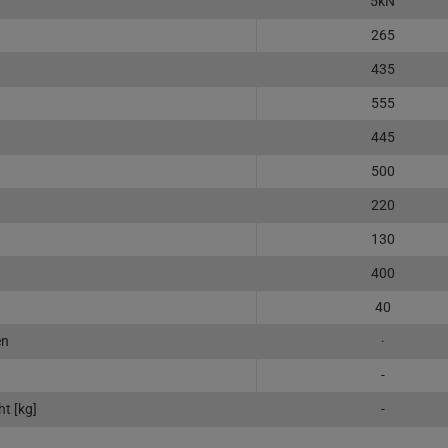
5kN
265
435
555
445
500
220
130
400
40
en
·
-
t [kg]
-