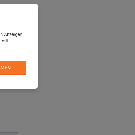
 der o.g.
en Anzeigen
e mit
MMEN