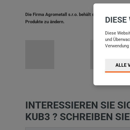
Die Firma Agrometall s.r.o. behält sich das Recht vor
DIESE
Produkte zu ändern.
Diese Websit
und Überwach
Verwendung 
ALLE 
INTERESSIEREN SIE S
KUB3 ? SCHREIBEN SI