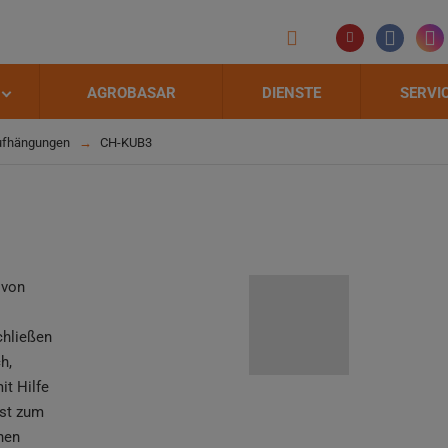
AGROBASAR
DIENSTE
SERVI
Aufhängungen
CH-KUB3
 von
chließen
h,
it Hilfe
ist zum
nen