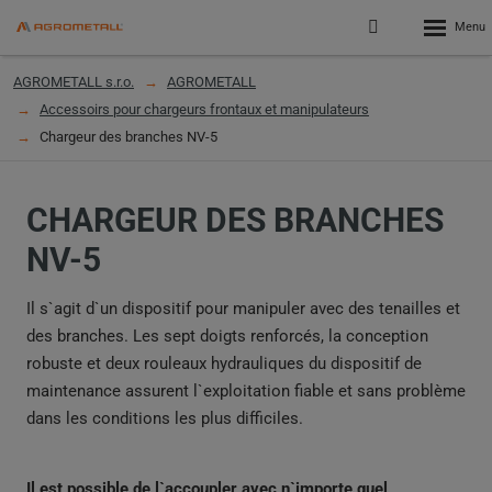
Rozbalen
Přihlášení
menu
do
klienstké
AGROMETALL s.r.o.
AGROMETALL
zóny
Accessoirs pour chargeurs frontaux et manipulateurs
Chargeur des branches NV-5
CHARGEUR DES BRANCHES
NV-5
Il s`agit d`un dispositif pour manipuler avec des tenailles et
des branches. Les sept doigts renforcés, la conception
robuste et deux rouleaux hydrauliques du dispositif de
maintenance assurent l`exploitation fiable et sans problème
dans les conditions les plus difficiles.
Il est possible de l`accoupler avec n`importe quel