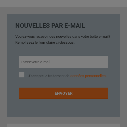
NOUVELLES PAR E-MAIL
Voulez-vous
recevoir des nouvelles
dans votre
boîte e-mail
?
Remplissez le
formulaire ci-dessous
.
J’accepte
J’accepte le traitement de
données personnelles
.
le
traitement
de
ENVOYER
données
personnelles
.
Impossible
d’envoyer
le