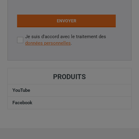
ENVOYER
Je suis d'accord avec le traitement des
Je
données personnelles
.
suis
d'accord
Impossible
avec
le
d’envoyer
traitement
PRODUITS
le
des
données
formulaire.
YouTube
personnelles
.
Facebook