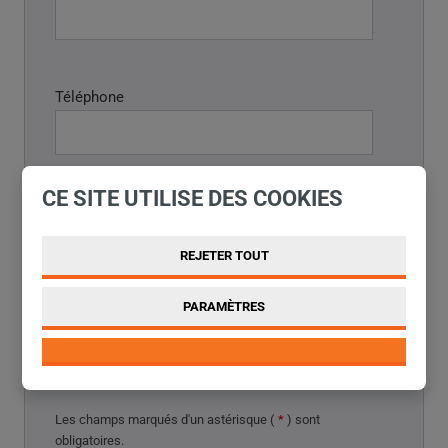
Téléphone
CE SITE UTILISE DES COOKIES
Rapport
*
REJETER TOUT
PARAMÈTRES
Les champs marqués d'
un astérisque (
*
) sont
obligatoires
.