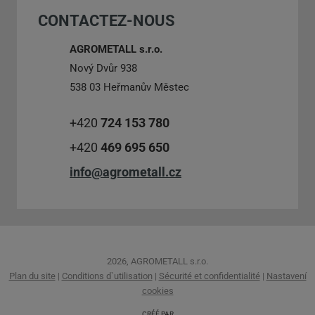
CONTACTEZ-NOUS
formulaire.
AGROMETALL s.r.o.
Nový Dvůr 938
538 03 Heřmanův Městec
+420
724 153 780
+420
469 695 650
info@agrometall.cz
2026, AGROMETALL s.r.o.
Plan du site
|
Conditions d`utilisation
|
Sécurité et confidentialité
|
Nastavení
cookies
CRÉÉ PAR