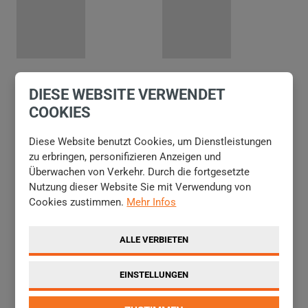
NÄCHSTES
DIESE WEBSITE VERWENDET
VORHERIGES
COOKIES
Diese Website benutzt Cookies, um Dienstleistungen
INTERESSIEREN SIE SICH UM DIE
zu erbringen, personifizieren Anzeigen und
KEHRMASCHINE SN ? SCHREIBEN SIE
Überwachen von Verkehr. Durch die fortgesetzte
UNS AN
Nutzung dieser Website Sie mit Verwendung von
Cookies zustimmen.
Mehr Infos
Name und Vorname
*
ALLE VERBIETEN
EINSTELLUNGEN