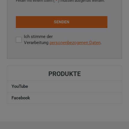
Felder mit einem Stern (
*
) müssen ausgefüllt werden.
SENDEN
Ich stimme der
Ich
Verarbeitung
personenbezogenen Daten
.
stimme
der
Das
Verarbeitung
personenbezogenen
Daten
.
Formular
PRODUKTE
konnte
nicht
YouTube
gesendet
Facebook
werden