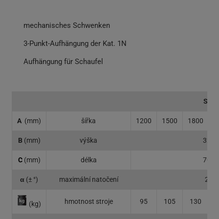
mechanisches Schwenken
3-Punkt-Aufhängung der Kat. 1N
Aufhängung für Schaufel
SM
A
(mm)
šířka
1200
1500
1800
2
B
(mm)
výška
320
C
(mm)
délka
700
α
(± °)
maximální natočení
20
hmotnost stroje
95
105
130
(kg)