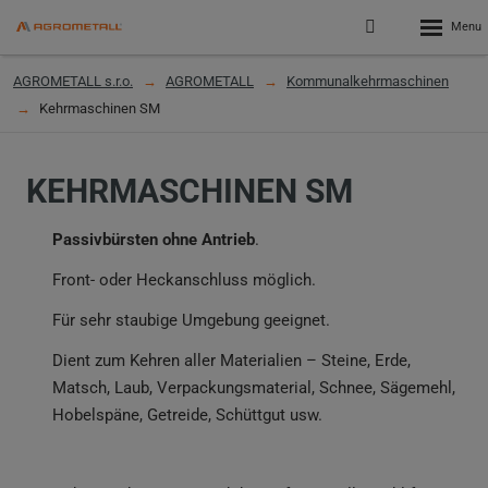
Rozbalen
Přihlášení
menu
do
klienstké
AGROMETALL s.r.o.
AGROMETALL
Kommunalkehrmaschinen
zóny
Kehrmaschinen SM
KEHRMASCHINEN SM
Passivbürsten ohne Antrieb
.
Front- oder Heckanschluss möglich.
Für sehr staubige Umgebung geeignet.
Dient zum Kehren aller Materialien – Steine, Erde,
Matsch, Laub, Verpackungsmaterial, Schnee, Sägemehl,
Hobelspäne, Getreide, Schüttgut usw.