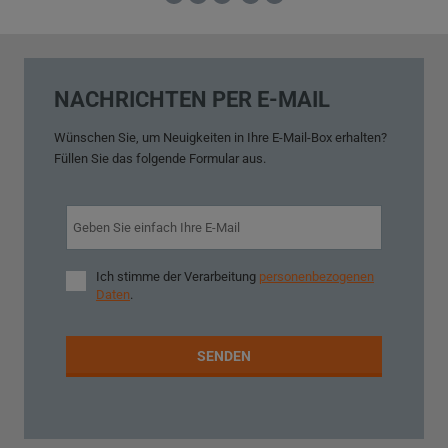
NACHRICHTEN PER E-MAIL
Wünschen Sie,
um
Neuigkeiten
in
Ihre E-Mail
-Box
erhalten?
Füllen Sie
das folgende Formular aus
.
Ich stimme der Verarbeitung
personenbezogenen
Ich
Daten
.
stimme
der
Verarbeitung
personenbezogenen
Daten
.
SENDEN
Das
Formular