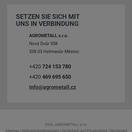
konnte
SETZEN SIE SICH MIT
nicht
UNS IN VERBINDUNG
gesendet
werden
AGROMETALL s.r.o.
Nový Dvůr 938
538 03 Heřmanův Městec
+420
724 153 780
+420
469 695 650
info@agrometall.cz
2026, AGROMETALL s.r.o.
Sitemap
|
Nutzungsbedingungen
|
Sicherheit und Privatsphäre
|
Nastavení