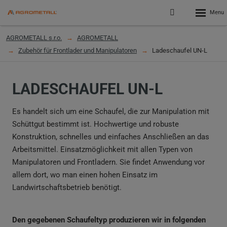
Rozbalen
Přihlášení
menu
do
klienstké
AGROMETALL s.r.o.
AGROMETALL
zóny
Zubehör für Frontlader und Manipulatoren
Ladeschaufel UN-L
LADESCHAUFEL UN-L
Es handelt sich um eine Schaufel, die zur Manipulation mit
Schüttgut bestimmt ist. Hochwertige und robuste
Konstruktion, schnelles und einfaches Anschließen an das
Arbeitsmittel. Einsatzmöglichkeit mit allen Typen von
Manipulatoren und Frontladern. Sie findet Anwendung vor
allem dort, wo man einen hohen Einsatz im
Landwirtschaftsbetrieb benötigt.
Den gegebenen Schaufeltyp produzieren wir in folgenden