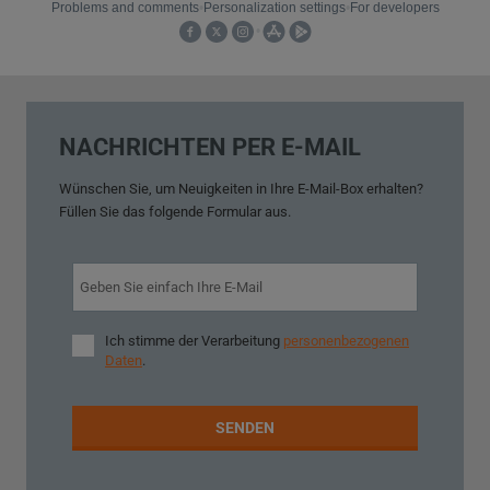
NACHRICHTEN PER E-MAIL
Wünschen Sie,
um
Neuigkeiten
in
Ihre E-Mail
-Box
erhalten?
Füllen Sie
das folgende Formular aus
.
Ich stimme der Verarbeitung
personenbezogenen
Ich
Daten
.
stimme
der
Verarbeitung
personenbezogenen
Daten
.
SENDEN
Das