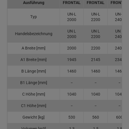
Ausführung
FRONTAL
FRONTAL
FRONTAL
UN-L
UN-L
UN-L
Typ
2000
2200
2400
UN L
UN L
UN L
Handelsbezeichnung
2000
2200
2400
A Breite [mm]
2000
2200
2400
A1 Breite [mm]
1945
2145
2345
B Länge [mm]
1460
1460
1460
B1 Länge [mm]
−
−
−
C Höhe [mm]
1040
1040
1040
C1 Höhe [mm]
−
−
−
Gewicht [kg]
530
560
600
Volumen [m3]
1,3
1,5
1,8