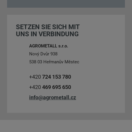
Formular
konnte
SETZEN SIE SICH MIT
nicht
UNS IN VERBINDUNG
gesendet
werden
AGROMETALL s.r.o.
Nový Dvůr 938
538 03 Heřmanův Městec
+420
724 153 780
+420
469 695 650
info@agrometall.cz