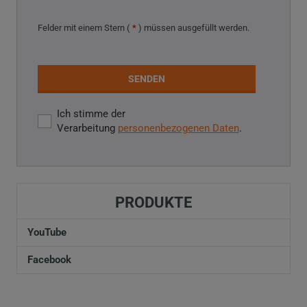
Felder mit einem Stern (
*
) müssen ausgefüllt werden.
SENDEN
Ich stimme der
Ich
Verarbeitung
personenbezogenen Daten
.
stimme
der
Das
Verarbeitung
personenbezogenen
Daten
.
Formular
PRODUKTE
konnte
nicht
YouTube
gesendet
Facebook
werden