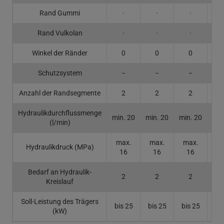
Rand Gummi
·
·
·
Rand Vulkolan
·
·
·
Winkel der Ränder
0
0
0
Schutzsystem
−
−
−
Anzahl der Randsegmente
2
2
2
Hydraulikdurchflussmenge
min. 20
min. 20
min. 20
min
(l/min)
max.
max.
max.
ma
Hydraulikdruck (MPa)
16
16
16
1
Bedarf an Hydraulik-
2
2
2
Kreislauf
Soll-Leistung des Trägers
bis 25
bis 25
bis 25
bis
(kW)