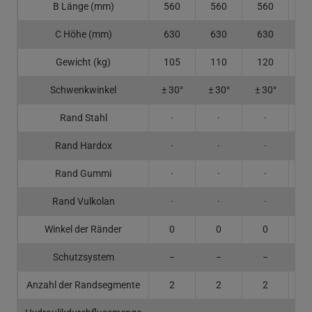
B Länge (mm)
560
560
560
5
C Höhe (mm)
630
630
630
6
Gewicht (kg)
105
110
120
1
Schwenkwinkel
± 30°
± 30°
± 30°
± 
Rand Stahl
·
·
·
Rand Hardox
·
·
·
Rand Gummi
·
·
·
Rand Vulkolan
·
·
·
Winkel der Ränder
0
0
0
Schutzsystem
−
−
−
Anzahl der Randsegmente
2
2
2