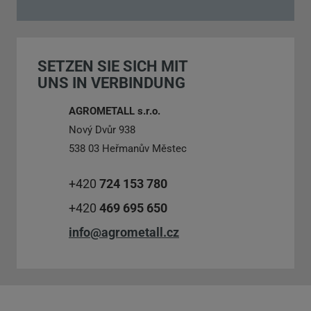
Das
Formular
konnte
SETZEN SIE SICH MIT
nicht
UNS IN VERBINDUNG
gesendet
werden
AGROMETALL s.r.o.
Nový Dvůr 938
538 03 Heřmanův Městec
+420
724 153 780
+420
469 695 650
info@agrometall.cz