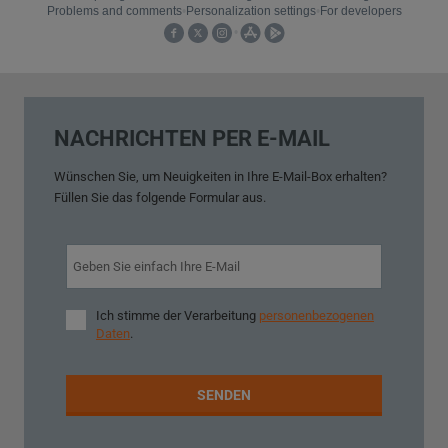
NACHRICHTEN PER E-MAIL
Wünschen Sie,
um
Neuigkeiten
in
Ihre E-Mail
-Box
erhalten?
Füllen Sie
das folgende Formular aus
.
Ich stimme der Verarbeitung
personenbezogenen
Ich
Daten
.
stimme
der
Verarbeitung
personenbezogenen
Daten
.
SENDEN