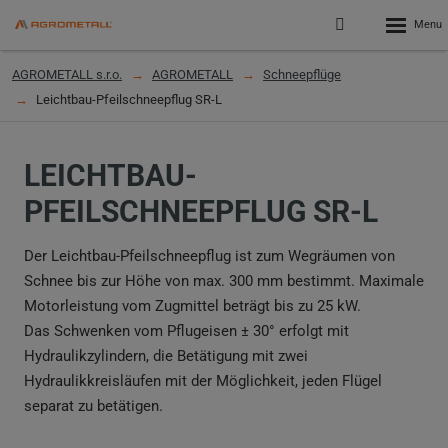
Rozbalen
Přihlášení
menu
do
klienstké
AGROMETALL s.r.o.
AGROMETALL
Schneepflüge
zóny
Leichtbau-Pfeilschneepflug SR-L
LEICHTBAU-
PFEILSCHNEEPFLUG SR-L
Der Leichtbau-Pfeilschneepflug ist zum Wegräumen von
Schnee bis zur Höhe von max. 300 mm bestimmt. Maximale
Motorleistung vom Zugmittel beträgt bis zu 25 kW.
Das Schwenken vom Pflugeisen ± 30° erfolgt mit
Hydraulikzylindern, die Betätigung mit zwei
Hydraulikkreisläufen mit der Möglichkeit, jeden Flügel
separat zu betätigen.