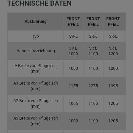
TECHNISCHE DATEN
FRONT
FRONT
FRONT
FR
Ausführung
PFEIL
PFEIL
PFEIL
PF
Typ
SR-L
SR-L
SR-L
SR
SR L
SR L
SR L
SR
Handelsbezeichnung
1000
1100
1200
14
A Breite von Pflugeisen
1000
1100
1200
14
(mm)
A1 Breite von Pflugeisen
1155
1275
1395
16
(mm)
A2 Breite von Pflugeisen
1005
1105
1205
14
(mm)
A3 Breite von Pflugeisen
1000
1100
1205
14
(mm)