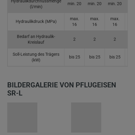
Hydraulikdurchflussmenge
min. 20
min. 20
min. 20
min
(l/min)
max.
max.
max.
ma
Hydraulikdruck (MPa)
16
16
16
1
Bedarf an Hydraulik-
2
2
2
Kreislauf
Soll-Leistung des Trägers
bis 25
bis 25
bis 25
bis
(kW)
BILDERGALERIE VON PFLUGEISEN
SR-L