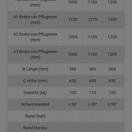
1000
1100
1200
14
(mm)
A1 Breite von Pflugeisen
1155
1275
1395
16
(mm)
A2 Breite von Pflugeisen
1005
1105
1205
14
(mm)
A3 Breite von Pflugeisen
1000
1100
1205
14
(mm)
B Länge (mm)
560
560
560
5
C Höhe (mm)
630
630
630
6
Gewicht (kg)
105
110
120
1
Schwenkwinkel
± 30°
± 30°
± 30°
± 
Rand Stahl
·
·
·
Rand Hardox
·
·
·