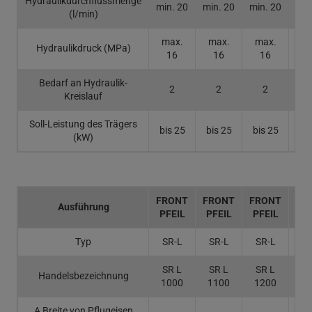
Hydraulikdurchflussmenge
min. 20
min. 20
min. 20
min
(l/min)
max.
max.
max.
ma
Hydraulikdruck (MPa)
16
16
16
1
Bedarf an Hydraulik-
2
2
2
Kreislauf
Soll-Leistung des Trägers
bis 25
bis 25
bis 25
bis
(kW)
FRONT
FRONT
FRONT
FR
Ausführung
PFEIL
PFEIL
PFEIL
PF
Typ
SR-L
SR-L
SR-L
SR
SR L
SR L
SR L
SR
Handelsbezeichnung
1000
1100
1200
14
A Breite von Pflugeisen