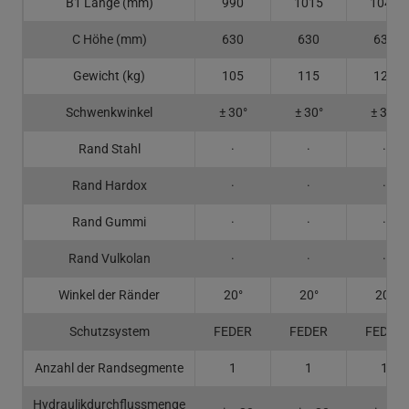
B1 Länge (mm)
990
1015
1040
C Höhe (mm)
630
630
630
Gewicht (kg)
105
115
125
Schwenkwinkel
± 30°
± 30°
± 30°
Rand Stahl
·
·
·
Rand Hardox
·
·
·
Rand Gummi
·
·
·
Rand Vulkolan
·
·
·
Winkel der Ränder
20°
20°
20°
Schutzsystem
FEDER
FEDER
FEDER
Anzahl der Randsegmente
1
1
1
Hydraulikdurchflussmenge