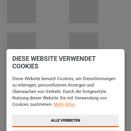
DIESE WEBSITE VERWENDET
COOKIES
NÄCHSTES
Diese Website benutzt Cookies, um Dienstleistungen
VORHERIGES
zu erbringen, personifizieren Anzeigen und
Überwachen von Verkehr. Durch die fortgesetzte
Nutzung dieser Website Sie mit Verwendung von
INTERESSIEREN SIE SICH UM DAS
Cookies zustimmen.
Mehr Infos
PFLUGEISEN OR-L? SCHREIBEN SIE
UNS AN
ALLE VERBIETEN