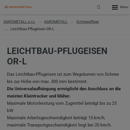
Rozbalen
Přihlášení
menu
do
klienstké
AGROMETALL s.r.o.
AGROMETALL
Schneepflüge
zóny
Leichtbau-Pflugeisen OR-L
LEICHTBAU-PFLUGEISEN
OR-L
Das Leichtbau-Pflugeisen ist zum Wegräumen von Schnee
bis zur Höhe von max. 300 mm bestimmt.
Die Universalaufhängung ermöglicht den Anschluss an die
meisten Kleintrecker und Mäher.
Maximale Motorleistung vom Zugmittel beträgt bis zu 25
kW.
Maximale Arbeitsgeschwindigkeit beträgt 15 km/h,
maximale Transportgeschwindigkeit liegt bei 20 km/h.