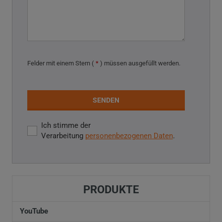
Felder mit einem Stern (
*
) müssen ausgefüllt werden.
SENDEN
Ich stimme der
Ich
Verarbeitung
personenbezogenen Daten
.
stimme
der
Das
Verarbeitung
personenbezogenen
Daten
.
Formular
PRODUKTE
konnte
nicht
YouTube
gesendet