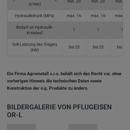
min. 20
min. 20
min. 20
(l/min)
Hydraulikdruck (MPa)
max. 16
max. 16
max. 16
Bedarf an Hydraulik-
1
1
1
Kreislauf
Soll-Leistung des Trägers
bis 25
bis 25
bis 25
(kW)
Die Firma Agrometall s.r.o. behält sich das Recht vor, ohne
vorherigen Hinweis die technischen Daten sowie
Konstruktion der o.g. Produkte zu ändern.
BILDERGALERIE VON PFLUGEISEN
OR-L