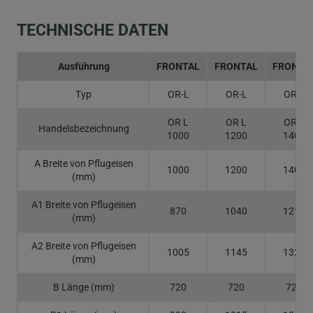
TECHNISCHE DATEN
Ausführung
FRONTAL
FRONTAL
FRONTA
Typ
OR-L
OR-L
OR-L
OR L
OR L
OR L
Handelsbezeichnung
1000
1200
1400
A Breite von Pflugeisen
1000
1200
1400
(mm)
A1 Breite von Pflugeisen
870
1040
1215
(mm)
A2 Breite von Pflugeisen
1005
1145
1320
(mm)
B Länge (mm)
720
720
720