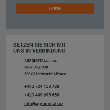
Verarbeitung
personenbezogenen
Daten
.
SENDEN
Das
Formular
konnte
SETZEN SIE SICH MIT
nicht
UNS IN VERBINDUNG
gesendet
werden
AGROMETALL s.r.o.
Nový Dvůr 938
538 03 Heřmanův Městec
+420
724 153 780
+420
469 695 650
info@agrometall.cz