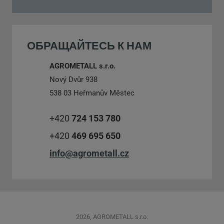
может быть
отправлено
ОБРАЩАЙТЕСЬ К НАМ
AGROMETALL s.r.o.
Nový Dvůr 938
538 03 Heřmanův Městec
+420
724 153 780
+420
469 695 650
info@agrometall.cz
2026, AGROMETALL s.r.o.