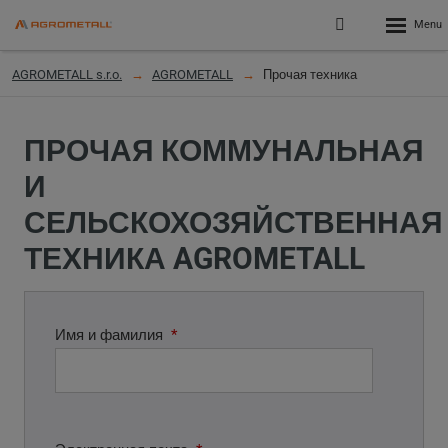
Rozbalen
Přihlášení
menu
do
klienstké
AGROMETALL s.r.o.
AGROMETALL
Прочая техника
zóny
ПРОЧАЯ КОММУНАЛЬНАЯ
И
СЕЛЬСКОХОЗЯЙСТВЕННАЯ
ТЕХНИКА AGROMETALL
Имя и фамилия
*