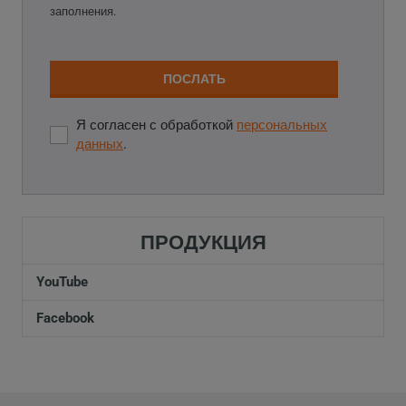
заполнения.
ПОСЛАТЬ
Я согласен с обработкой
персональных
Я
данных
.
согласен
с
Форма не
обработкой
персональных
может быть
данных
.
ПРОДУКЦИЯ
отправлено
YouTube
Facebook