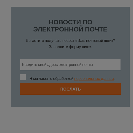
НОВОСТИ ПО
ЭЛЕКТРОННОЙ ПОЧТЕ
Вы хотите
получать новости
Ваш почтовый ящик
?
Заполните
форму ниже
.
Я
Я согласен с обработкой
персональных данных
.
согласен
с
ПОСЛАТЬ
обработкой
персональных
Форма не
данных
.
может быть
отправлено