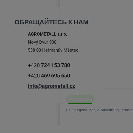
ОБРАЩАЙТЕСЬ К НАМ
AGROMETALL s.r.o.
Nový Dvůr 938
538 03 Heřmanův Městec
+420
724 153 780
+420
469 695 650
info@agrometall.cz