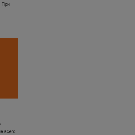
. При
о
е всего