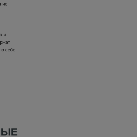
ение
а и
ержат
но себе
НЫЕ