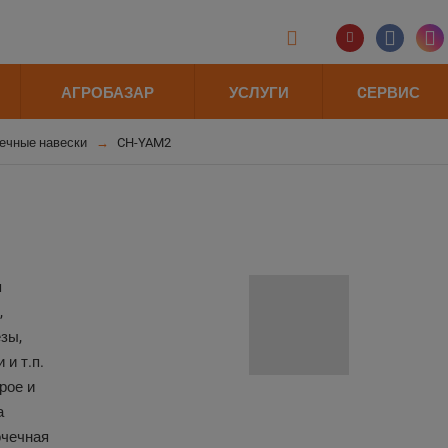
АГРОБАЗАР
УСЛУГИ
CЕРВИС
ечные навески
CH-YAM2
я
,
зы,
и т.п.
рое и
а
очечная