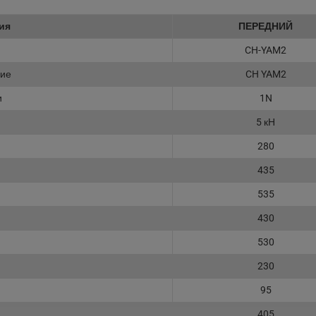
ия
ПЕРЕДНИЙ
CH-YAM2
ние
CH YAM2
и
1N
5 кН
280
435
535
430
530
230
95
405