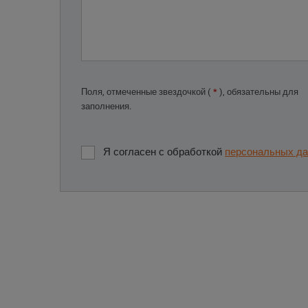
Поля, отмеченные звездочкой (
*
), обязательны для
заполнения.
Я согласен с обработкой
персональных д
Я
согласен
с
Форма не
обработкой
может быть
персональных
данных
.
отправлено