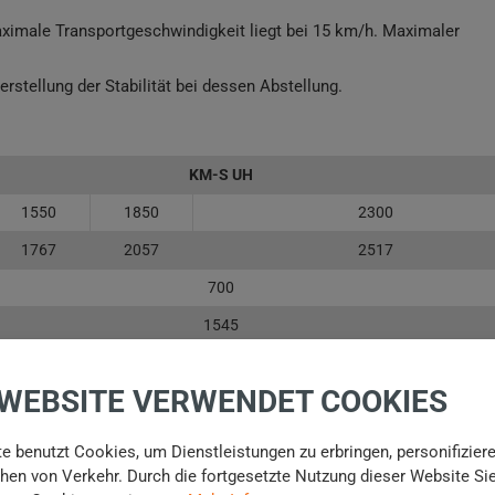
ximale Transportgeschwindigkeit liegt bei 15 km/h. Maximaler
rstellung der Stabilität bei dessen Abstellung.
KM-S UH
1550
1850
2300
1767
2057
2517
700
1545
1600
1640
1647
 WEBSITE VERWENDET COOKIES
1810
2090
2500
20
e benutzt Cookies, um Dienstleistungen zu erbringen, personifizier
en von Verkehr. Durch die fortgesetzte Nutzung dieser Website Si
290
320
360