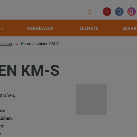
AGROBASAR
DIENSTE
SERVI
chinen
Kehrmaschinen KM-S
EN KM-S
traßen,
ste
rüchen
.
und
e