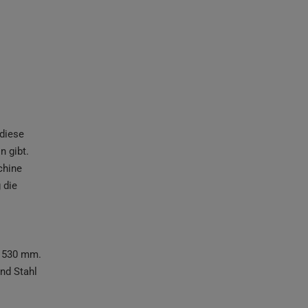
diese
 gibt.
chine
 die
n 530 mm.
nd Stahl