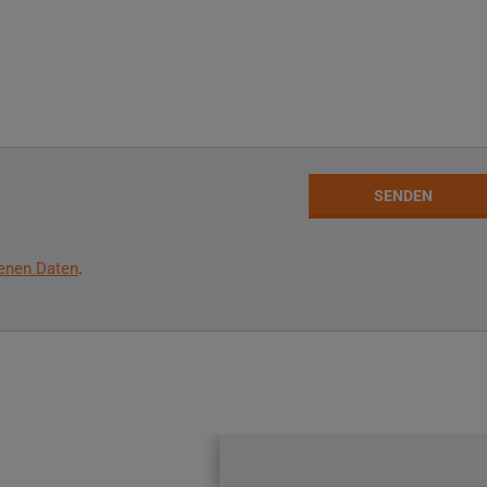
SENDEN
enen Daten
.