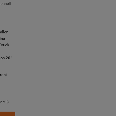
schnell
allen
ine
 Druck
von 20°
ront-
42 MB