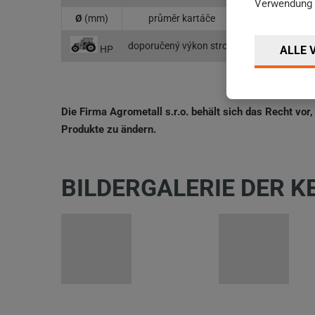
Verwendung 
Ø
(mm)
průměr kartáče
doporučený výkon stroje
HP
ALLE 
Die Firma Agrometall s.r.o. behält sich das Recht vor
Produkte zu ändern.
BILDERGALERIE DER 