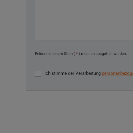
Felder mit einem Stern (
*
) müssen ausgefüllt werden.
Ich stimme der Verarbeitung
personenbezog
Ich
stimme
der
Das
Verarbeitung
personenbezogenen
Formular
Daten
.
konnte
nicht
gesendet