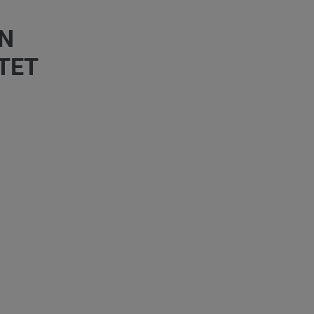
N
TET