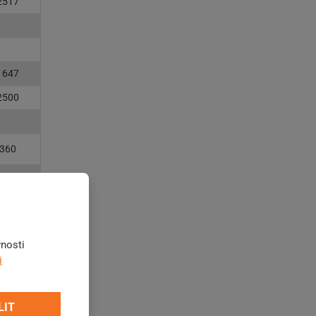
2517
1647
2500
360
vnosti
i
o
LIT