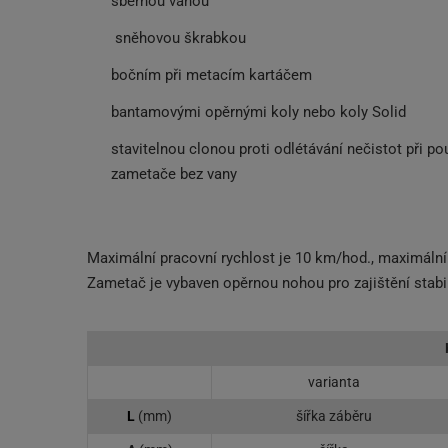
sběrnou vanou
sněhovou škrabkou
bočním při metacím kartáčem
bantamovými opěrnými koly nebo koly Solid
stavitelnou clonou proti odlétávání nečistot při pou
zametače bez vany
Maximální pracovní rychlost je 10 km/hod., maximální
Zametač je vybaven opěrnou nohou pro zajištění stabili
varianta
L
(mm)
šířka záběru