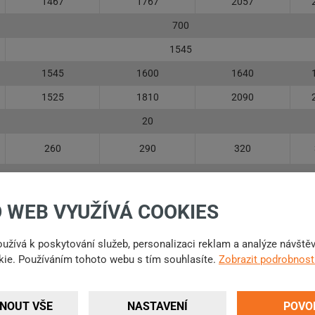
1467
1767
2057
700
1545
1545
1600
1640
1525
1810
2090
20
260
290
320
530
25 ─ 200
 WEB VYUŽÍVÁ COOKIES
užívá k poskytování služeb, personalizaci reklam a analýze návště
ie. Používáním tohoto webu s tím souhlasíte.
Zobrazit podrobnost
 technických údajů a konstrukce uvedených výrobků bez předchozíh
NOUT VŠE
NASTAVENÍ
POVO