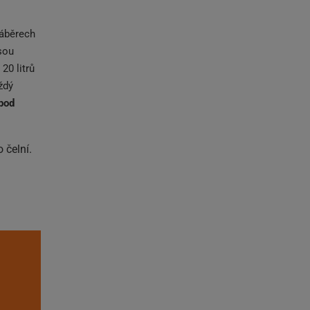
záběrech
sou
20 litrů
ždý
pod
 čelní.