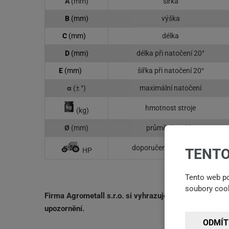
A
(mm)
šířka
B
(mm)
výška
C
(mm)
délka
D
(mm)
délka při natočení 20°
E
(mm)
šířka při natočení 20°
α
(± °)
maximální natočení
hmotnost stroje
(kg)
Ø
(mm)
průměr kartáče
doporučený výkon stroje
TENTO
HP
Tento web po
soubory cook
Firma Agrometall s.r.o. si vyhrazuje právo na změnu
upozornění.
ODMÍT