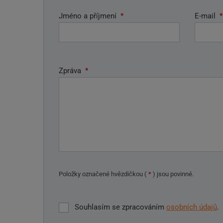
Jméno a příjmení
*
E-mail
*
Zpráva
*
Položky označené hvězdičkou (
*
) jsou povinné.
Souhlasím se zpracováním
osobních údajů
.
Souhlasím
se