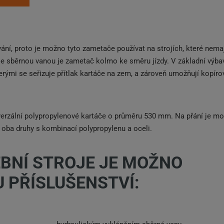
vání, proto je možno tyto zametače používat na strojích, které nema
se sběrnou vanou je zametač kolmo ke směru jízdy. V základní výba
erými se seřizuje přítlak kartáče na zem, a zároveň umožňují kopíro
verzální polypropylenové kartáče o průměru 530 mm. Na přání je m
 oba druhy s kombinací polypropylenu a oceli.
BNÍ STROJE JE MOŽNO
 PŘÍSLUŠENSTVÍ: