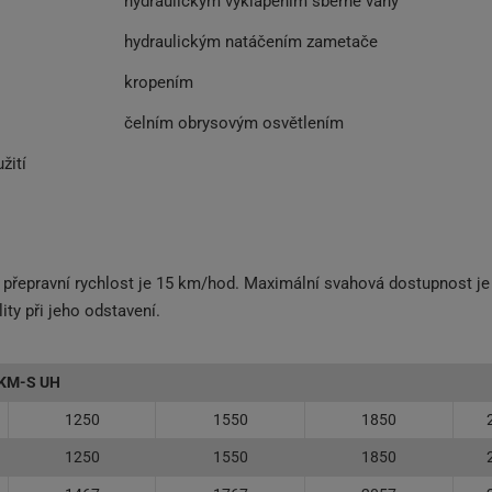
hydraulickým vyklápěním sběrné vany
hydraulickým natáčením zametače
kropením
čelním obrysovým osvětlením
žití
 přepravní rychlost je 15 km/hod. Maximální svahová dostupnost je 
ty při jeho odstavení.
KM-S UH
1250
1550
1850
1250
1550
1850