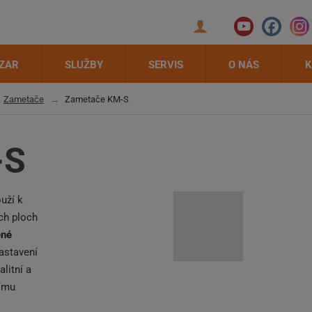
ZAR
SLUŽBY
SERVIS
O NÁS
K
Zametače
Zametače KM-S
-S
uží k
ích ploch
ené
astavení
litní a
nímu