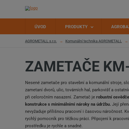
ÚVOD
PRODUKTY
AGROBA
AGROMETALL s.r.o.
Komunální technika AGROMETALL
ZAMETAČE KM
Nesené zametače pro stavební a komunální stroje, slo
zametaní dvorů, ulic, továrních hal, parkovišť a ostatn
při celoročním nasazení. Zametač je
robustní osvědč
konstrukce s minimálními nároky na údržbu.
Její přen
nevyžaduje přílišnou pracovní i časovou náročnost. Kva
rychlý pomocník pro těžkou práci. Připojení k pracov
prostředku je rychle a snadné.