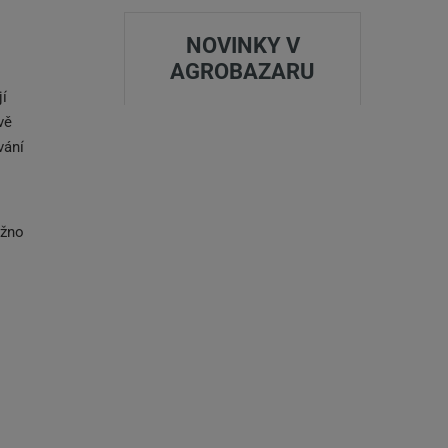
NOVINKY V
AGROBAZARU
jí
vě
vání
ožno