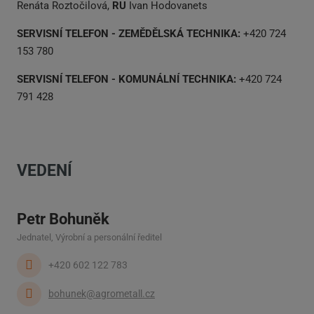
Renáta Roztočilová,
RU
Ivan Hodovanets
SERVISNÍ TELEFON - ZEMĚDĚLSKÁ TECHNIKA:
+420 724
153 780
SERVISNÍ TELEFON - KOMUNÁLNÍ TECHNIKA:
+420 724
791 428
VEDENÍ
Petr Bohuněk
Jednatel, Výrobní a personální ředitel
+420 602 122 783
bohunek@agrometall.cz