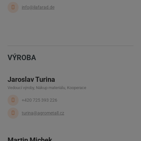
info@ilafarad.de
VÝROBA
Jaroslav Turina
Vedoucí výroby, Nákup materiálu, Kooperace
+420 725 393 226
turina@agrometall.cz
Martin Michek