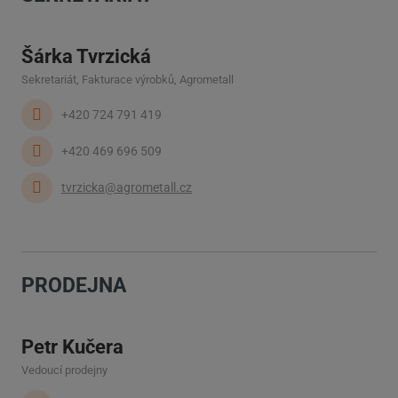
Šárka Tvrzická
Sekretariát, Fakturace výrobků, Agrometall
+420 724 791 419
+420 469 696 509
tvrzicka@agrometall.cz
PRODEJNA
Petr Kučera
Vedoucí prodejny