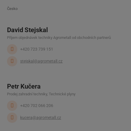
Česko
David Stejskal
Příjem objednávek techniky Agrometall od obchodních partnerů
+420 723 739 151
stejskal@agrometall.cz
Petr Kučera
Prodej zahradní techniky, Technické plyny
+420 702 066 206
kucera@agrometall.cz