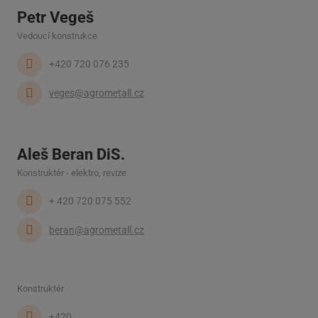
Petr Vegeš
Vedoucí konstrukce
+420 720 076 235
veges@agrometall.cz
Aleš Beran DiS.
Konstruktér - elektro, revize
+ 420 720 075 552
beran@agrometall.cz
Konstruktér
+420