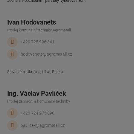
Jednání s obchodními partnery, výběrová řízení.
Ivan Hodovanets
Prodej komunální techniky Agrometall
+420 725 996 341
hodovanets@agrometall.cz
Slovensko, Ukrajina, Litva, Rusko
Ing. Václav Pavlíček
Prodej zahradní a komunální techniky
+420 724 275 890
pavlicek@agrometall.cz