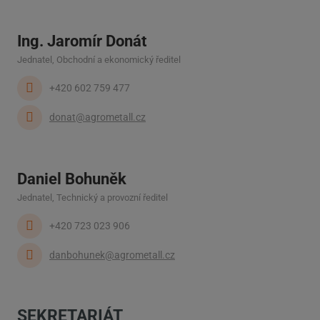
Ing. Jaromír Donát
Jednatel, Obchodní a ekonomický ředitel
+420 602 759 477
donat@agrometall.cz
Daniel Bohuněk
Jednatel, Technický a provozní ředitel
+420 723 023 906
danbohunek@agrometall.cz
SEKRETARIÁT