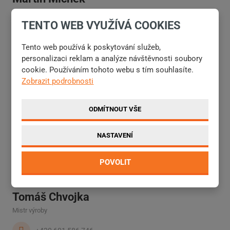
Vedoucí kooperace
TENTO WEB VYUŽÍVÁ COOKIES
+420 606 699 598
Tento web používá k poskytování služeb,
martinmichek@agrometall.cz
personalizaci reklam a analýze návštěvnosti soubory
cookie. Používáním tohoto webu s tím souhlasíte.
Zobrazit podrobnosti
Martin Slavík
ODMÍTNOUT VŠE
Mistr výroby
+420 724 791 427
NASTAVENÍ
slavik@agrometall.cz
POVOLIT
Tomáš Chvojka
Mistr výroby