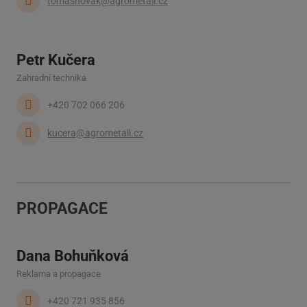
tomasnovak@agrometall.cz
Petr Kučera
Zahradní technika
+420 702 066 206
kucera@agrometall.cz
PROPAGACE
Dana Bohuňková
Reklama a propagace
+420 721 935 856