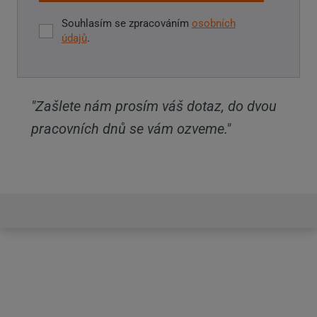
Souhlasím se zpracováním
osobních
Souhlasím
údajů
.
se
zpracováním
Formulář
osobních
údajů
.
se
"Zašlete nám prosím váš dotaz, do dvou
nepodařilo
pracovních dnů se vám ozveme."
odeslat.