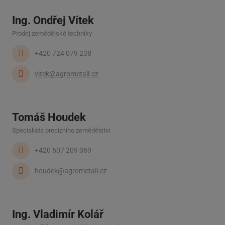
Ing. Ondřej Vítek
Prodej zemědělské techniky
+420 724 079 238
vitek@agrometall.cz
Tomáš Houdek
Specialista precizního zemědělství
+420 607 209 069
houdek@agrometall.cz
Ing. Vladimír Kolář