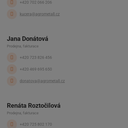
+420 702 066 206
kucera@agrometall.cz
Jana Donátová
Prodejna, fakturace
+420 723 826 456
+420 469 695 650
donatova@agrometall.cz
Renáta Roztočilová
Prodejna, fakturace
+420 725 802 170