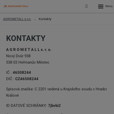
Rozbalen
Přihlášení
menu
do
klienstké
AGROMETALL s.r.o.
Kontakty
zóny
KONTAKTY
A G R O M E T A L L s. r. o.
Nový Dvůr 938
538 03 Heřmanův Městec
IČ :
46508244
DIČ :
CZ46508244
Spisová značka: C 2201 vedená u Krajského soudu v Hradci
Králové
ID DATOVÉ SCHRÁNKY:
7jbvbi2