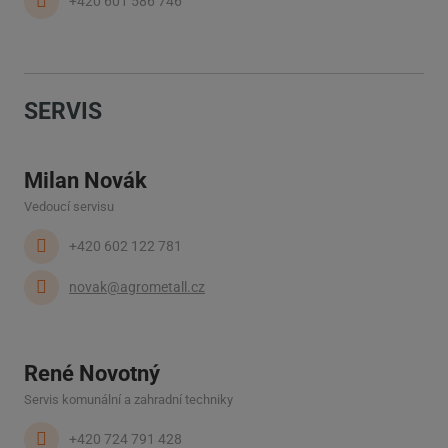
+420 601 586 746
SERVIS
Milan Novák
Vedoucí servisu
+420 602 122 781
novak@agrometall.cz
René Novotný
Servis komunální a zahradní techniky
+420 724 791 428