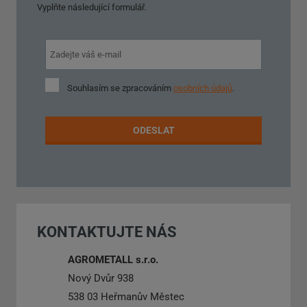
Vyplňte následující formulář.
Souhlasím
Souhlasím se zpracováním
osobních údajů
.
se
zpracováním
osobních
ODESLAT
údajů
.
Formulář
se
nepodařilo
KONTAKTUJTE NÁS
odeslat.
AGROMETALL s.r.o.
Nový Dvůr 938
538 03 Heřmanův Městec