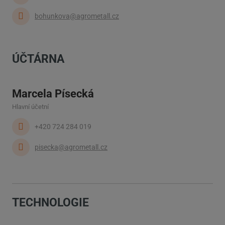
bohunkova@agrometall.cz
ÚČTÁRNA
Marcela Písecká
Hlavní účetní
+420 724 284 019
pisecka@agrometall.cz
TECHNOLOGIE