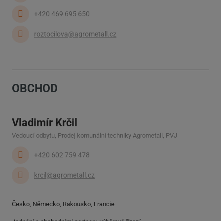
+420 469 695 650
roztocilova@agrometall.cz
OBCHOD
Vladimír Krčil
Vedoucí odbytu, Prodej komunální techniky Agrometall, PVJ
+420 602 759 478
krcil@agrometall.cz
Česko, Německo, Rakousko, Francie