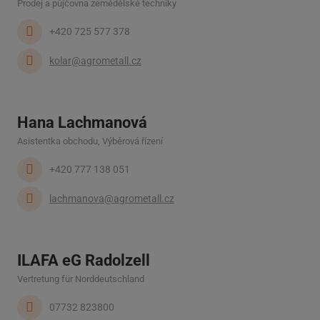
Prodej a půjčovna zemědělské techniky
+420 725 577 378
kolar@agrometall.cz
Hana Lachmanová
Asistentka obchodu, Výběrová řízení
+420 777 138 051
lachmanova@agrometall.cz
ILAFA eG Radolzell
Vertretung für Norddeutschland
07732 823800