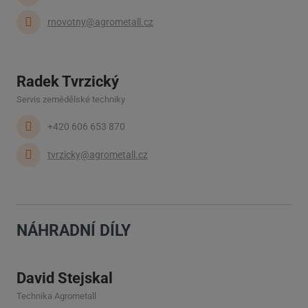
rnovotny@agrometall.cz
Radek Tvrzický
Servis zemědělské techniky
+420 606 653 870
tvrzicky@agrometall.cz
NÁHRADNÍ DÍLY
David Stejskal
Technika Agrometall