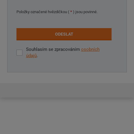
Položky označené hvězdičkou (
*
) jsou povinné.
ODESLAT
Souhlasím se zpracováním
osobních
Souhlasím
údajů
.
se
zpracováním
Formulář
osobních
údajů
.
se
nepodařilo
odeslat.