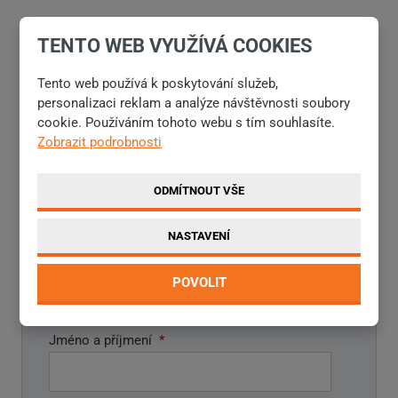
NÁSLEDUJÍCÍ
TENTO WEB VYUŽÍVÁ COOKIES
PŘEDCHOZÍ
Tento web používá k poskytování služeb,
personalizaci reklam a analýze návštěvnosti soubory
cookie. Používáním tohoto webu s tím souhlasíte.
PROJEKTY EU
Zobrazit podrobnosti
ODMÍTNOUT VŠE
NASTAVENÍ
V PŘÍPADĚ JAKÝCHKOLI DOTAZŮ SE
NA NÁS NEVÁHEJTE OBRÁTIT
POVOLIT
Jméno a příjmení
*