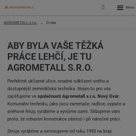
Rozbalen
Přihlášení
menu
do
klienstké
AGROMETALL s.r.o.
O nás
zóny
ABY BYLA VAŠE TĚŽKÁ
PRÁCE LEHČÍ, JE TU
AGROMETALL S.R.O.
Perfektně uklizené ulice, snadné odklízení sněhu a
dostupnější zemědělská technika. Nejen to pro vás
zajišťujeme ve
společnosti Agrometall s.r.o. Nový Dvůr
.
Komunální techniku, jako jsou zametače, radlice, sypače a
sněhové frézy, vyrábíme a vyvíjíme sami. Slibujeme vám
proto, že robustní konstrukce obstojí i při náročné práci.
Stroje vyrábíme a servisujeme od roku 1993 na kraji