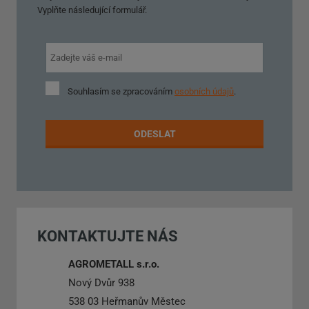
Vyplňte následující formulář.
Souhlasím
Souhlasím se zpracováním
osobních údajů
.
se
zpracováním
osobních
ODESLAT
údajů
.
Formulář
se
nepodařilo
KONTAKTUJTE NÁS
odeslat.
AGROMETALL s.r.o.
Nový Dvůr 938
538 03 Heřmanův Městec