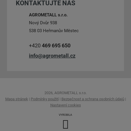
KONTAKTUJTE NÁS
odeslat.
AGROMETALL s.r.o.
Nový Dvůr 938
538 03 Heřmanův Městec
+420
469 695 650
info@agrometall.cz
2026, AGROMETALL s.r.o.
Mapa stránek
|
Podmínky použití
|
Bezpečnost a ochrana osobních údajů
|
Nastavení cookies
VYROBILA