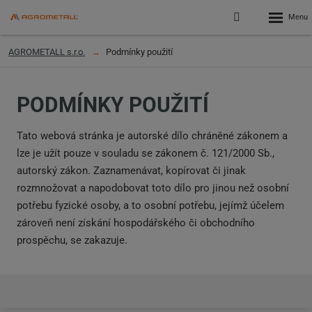
Rozbalen
Přihlášení
menu
do
klienstké
AGROMETALL s.r.o.
Podmínky použití
zóny
PODMÍNKY POUŽITÍ
Tato webová stránka je autorské dílo chráněné zákonem a
lze je užít pouze v souladu se zákonem č. 121/2000 Sb.,
autorský zákon. Zaznamenávat, kopírovat či jinak
rozmnožovat a napodobovat toto dílo pro jinou než osobní
potřebu fyzické osoby, a to osobní potřebu, jejímž účelem
zároveň není získání hospodářského či obchodního
prospěchu, se zakazuje.