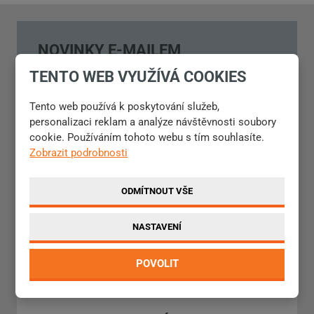
NOVINKY E-MAILEM
TENTO WEB VYUŽÍVÁ COOKIES
Přejete si dostávat novinky do Vaší e-mailové schránky?
Vyplňte následující formulář.
Tento web používá k poskytování služeb,
personalizaci reklam a analýze návštěvnosti soubory
cookie. Používáním tohoto webu s tím souhlasíte.
Zobrazit podrobnosti
Souhlasím
Souhlasím se zpracováním
osobních údajů
.
se
ODMÍTNOUT VŠE
zpracováním
osobních
ODESLAT
údajů
.
NASTAVENÍ
Formulář
POVOLIT
se
nepodařilo