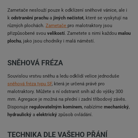
Zametače neslouží pouze k odklízení sněhové vánice, ale i
k
odstranění prachu
a
jiných nečistot
, které se vyskytují na
různých plochách.
Zametače
pro malotraktory jsou
přizpůsobené svou
velikostí
. Zametete s nimi každou
malou
plochu
, jako jsou chodníky i malá náměstí.
SNĚHOVÁ FRÉZA
Souvislou vrstvu sněhu a ledu odklidí velice jednoduše
sněhová fréza typu SF
, která je určená právě pro
malotraktory. Můžete s ní odstranit sníh až do výšky 300
mm. Agregace je možná na přední i zadní tříbodový závěs.
Disponuje
regulovatelným komínem
, nabízíme
mechanický
,
hydraulický
a
elektrický
způsob ovládání.
TECHNIKA DLE VAŠEHO PŘÁNÍ