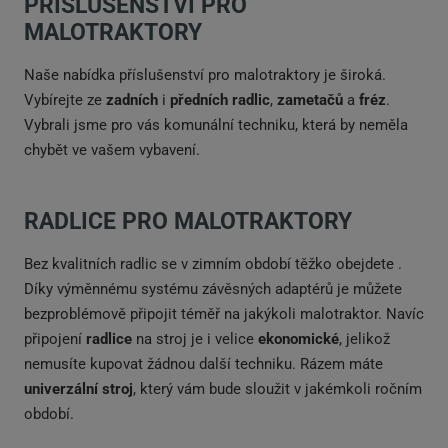
PŘÍSLUŠENSTVÍ PRO
MALOTRAKTORY
Naše nabídka příslušenství pro malotraktory je široká.
Vybírejte ze
zadních
i
předních radlic
,
zametačů
a
fréz
.
Vybrali jsme pro vás komunální techniku, která by neměla
chybět ve vašem vybavení.
RADLICE PRO MALOTRAKTORY
Bez kvalitních radlic se v zimním období těžko obejdete .
Díky výměnnému systému závěsných adaptérů je můžete
bezproblémově připojit téměř na jakýkoli malotraktor. Navíc
připojení
radlice
na stroj je i velice
ekonomické
, jelikož
nemusíte kupovat žádnou další techniku. Rázem máte
univerzální stroj
, který vám bude sloužit v jakémkoli ročním
období.