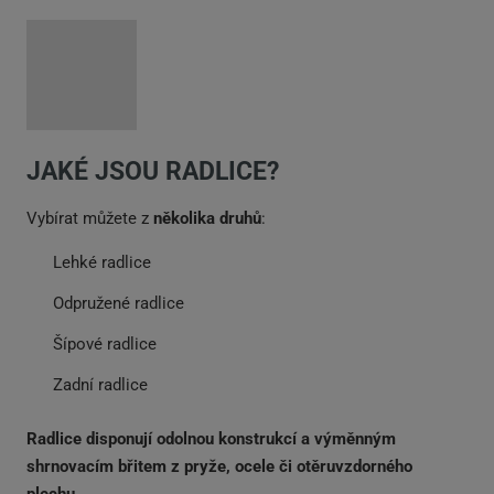
JAKÉ JSOU RADLICE?
Vybírat můžete z
několika druhů
:
Lehké radlice
Odpružené radlice
Šípové radlice
Zadní radlice
Radlice disponují odolnou konstrukcí a výměnným
shrnovacím břitem z pryže, ocele či otěruvzdorného
plechu.