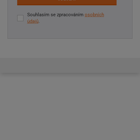
Souhlasím se zpracováním
osobních
Souhlasím
údajů
.
se
zpracováním
Formulář
osobních
údajů
.
se
nepodařilo
odeslat.