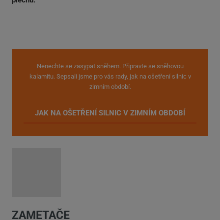
Nenechte se zasypat sněhem. Připravte se sněhovou
kalamitu. Sepsali jsme pro vás rady, jak na ošetření silnic v
zimním období.
JAK NA OŠETŘENÍ SILNIC V ZIMNÍM OBDOBÍ
ZAMETAČE