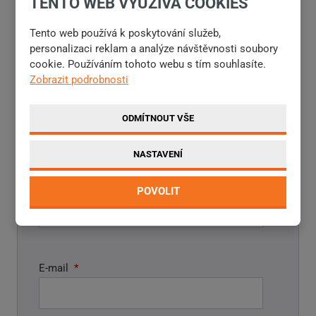
TENTO WEB VYUŽÍVÁ COOKIES
000 dílů
. Pokud se něco porouchá, rádi za vámi přijedeme.
Tento web používá k poskytování služeb,
Pokud zjistíme, že oprava v terénu je nad naše možnosti,
personalizaci reklam a analýze návštěvnosti soubory
váš stroj odvezeme k nám do servisu v Heřmanově Městci.
cookie. Používáním tohoto webu s tím souhlasíte.
Zobrazit podrobnosti
CHCETE S NÁMI SPOLUPRACOVAT?
ODMÍTNOUT VŠE
NEVÁHEJTE NÁM NAPSAT
NASTAVENÍ
Jméno a příjmení
*
POVOLIT
E-mail
*