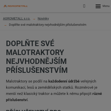
Rozbalen
Přihlášení
menu
do
klienstké
AGROMETALL s.r.o.
Novinky
zóny
Doplňte své malotraktory nejvhodnějším příslušenstvím
DOPLŇTE SVÉ
MALOTRAKTORY
NEJVHODNĚJŠÍM
PŘÍSLUŠENSTVÍM
Malotraktory se podílí na
každodenní údržbě
veřejných
komunikací, lesů a zemědělských statků. Rozměrově je
menší než klasický traktor a můžete k němu připojit
různé
příslušenství
.