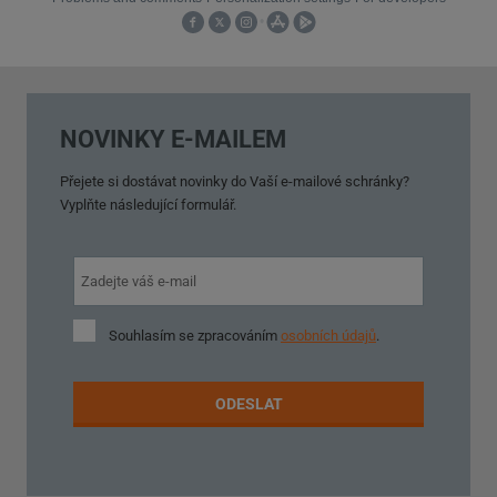
NOVINKY E-MAILEM
Přejete si dostávat novinky do Vaší e-mailové schránky?
Vyplňte následující formulář.
Souhlasím
Souhlasím se zpracováním
osobních údajů
.
se
zpracováním
osobních
ODESLAT
údajů
.
Formulář