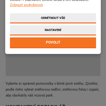
Zobrazit podrobnosti
ODMÍTNOUT VŠE
NASTAVENÍ
POVOLIT
Vyberte si správné pomocníky v bitně proti sněhu. Zjistěte,
podle čeho vybrat sněhovou radlici, sněhovou frézu i sypač,
aby obohatily váš vozový park.