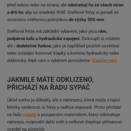
před sebou nebo na stranu, ale
odstraňují ho ze všech stran
a drtí ho
, aby se snadněji třídil. Sněhové frézy si poradí se
souvislou sněhovou pokrývkou
do výšky 300 mm
.
Sněhová fréza má základní vybavení, jako jsou
rám,
podpěrná kola a hydraulické zapojení
. Dokoupit si můžete
ale i
dodatečné funkce
, jako je například poziční osvětlení
nebo ovládání koncové klapky a komínu hydraulicky nebo
elektricky. Rádi vám s výběrem pomůžeme.
Napište nám
.
JAKMILE MÁTE ODKLIZENO,
PŘICHÁZÍ NA ŘADU SYPAČ
Úklid sněhu je důležitý, ale s námrazou, která může z tající
břečky vzniknout, si frézy a radlice neporadí. Proto přichází
na řadu
sypače
s posypovým materiálem, který odstraňuje
námrazu, rozpouští další sníh a celkově zlepšuje přilnavost
vozidel na silnicích.