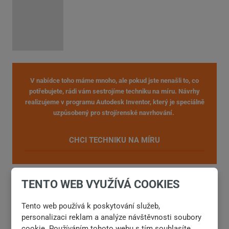
V nabídce toho máme mnoho, ale pokud jste nenašli to, co
potřebujete, rádi vám sestrojíme techniku na míru. Návrhy
realizujeme v programu Autodesk Inventor, který je speciálně
uzpůsobený pro strojírenské navrhování.
CHCI TECHNIKU NA MÍRU
TENTO WEB VYUŽÍVÁ COOKIES
Tento web používá k poskytování služeb,
personalizaci reklam a analýze návštěvnosti soubory
cookie. Používáním tohoto webu s tím souhlasíte.