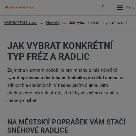
Rozbalen
Přihlášení
menu
do
klienstké
AGROMETALL s.r.o.
Novinky
Jak vybrat konkrétní typ fréz a radlic
zóny
JAK VYBRAT KONKRÉTNÍ
TYP FRÉZ A RADLIC
Zejména v zimním období je pro mnoho z nás náročné
vybrat
správnou a dostačující techniku pro úklid sněhu
na
silnicích a chodnících. V následujícím článku vám
představíme několik strojů, které by ve vašem arzenálu
neměly chybět.
NA MĚSTSKÝ POPRAŠEK VÁM STAČÍ
SNĚHOVÉ RADLICE