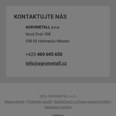
se
nepodařilo
KONTAKTUJTE NÁS
odeslat.
AGROMETALL s.r.o.
Nový Dvůr 938
538 03 Heřmanův Městec
+420
469 695 650
info@agrometall.cz
2026, AGROMETALL s.r.o.
Mapa stránek
|
Podmínky použití
|
Bezpečnost a ochrana osobních údajů
|
Nastavení cookies
VYROBILA