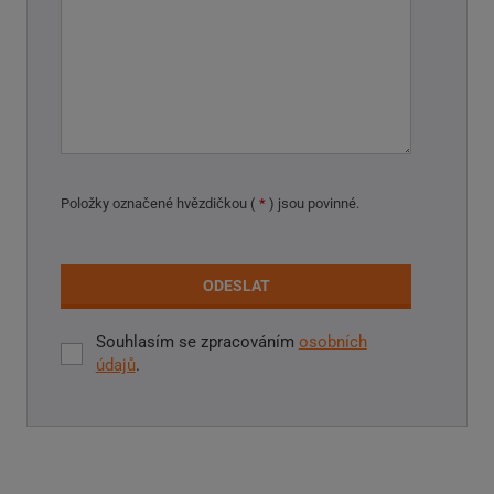
Položky označené hvězdičkou (
*
) jsou povinné.
ODESLAT
Souhlasím se zpracováním
osobních
Souhlasím
údajů
.
se
zpracováním
Formulář
osobních
údajů
.
se
nepodařilo