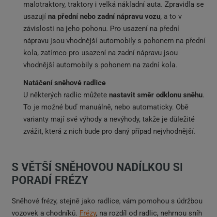
malotraktory, traktory i velká nákladní auta. Zpravidla se
usazují
na přední nebo zadní nápravu vozu
, a to v
závislosti na jeho pohonu. Pro usazení na přední
nápravu jsou vhodnější automobily s pohonem na přední
kola, zatímco pro usazení na zadní nápravu jsou
vhodnější automobily s pohonem na zadní kola.
Natáčení sněhové radlice
U některých radlic můžete
nastavit směr odklonu sněhu
.
To je možné buď manuálně, nebo automaticky. Obě
varianty mají své výhody a nevýhody, takže je důležité
zvážit, která z nich bude pro daný případ nejvhodnější.
S VĚTŠÍ SNĚHOVOU NADÍLKOU SI
PORADÍ FRÉZY
Sněhové frézy, stejně jako radlice, vám pomohou s údržbou
vozovek a chodníků.
Frézy
, na rozdíl od radlic, nehrnou sníh