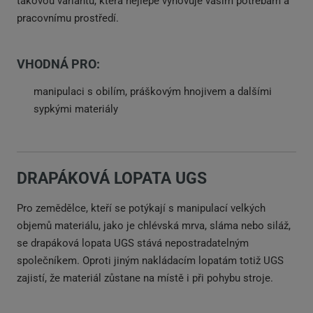
takovou variantu, která nejlépe vyhovuje vašim potřebám a
pracovnímu prostředí.
VHODNÁ PRO:
manipulaci s obilím, práškovým hnojivem a dalšími
sypkými materiály
DRAPÁKOVÁ LOPATA UGS
Pro zemědělce, kteří se potýkají s manipulací velkých
objemů materiálu, jako je chlévská mrva, sláma nebo siláž,
se drapáková lopata UGS stává nepostradatelným
společníkem. Oproti jiným nakládacím lopatám totiž UGS
zajistí, že materiál zůstane na místě i při pohybu stroje.