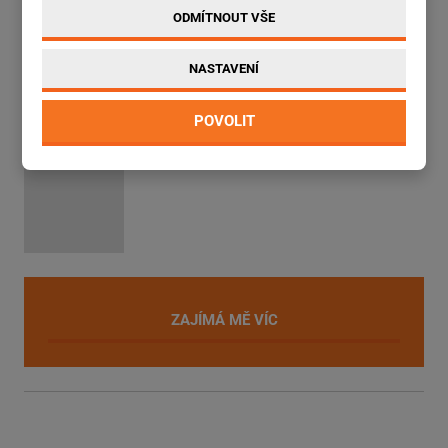
lesní hospodářství a obory související s těžbou dřeva
ODMÍTNOUT VŠE
manipulaci s dřevinami a klestím
NASTAVENÍ
těžké pracovní podmínky
POVOLIT
ZAJÍMÁ MĚ VÍC