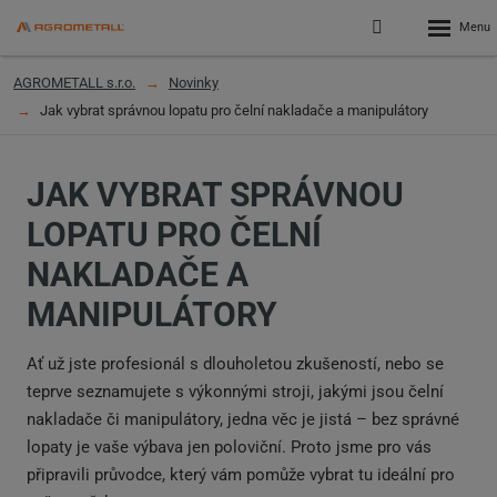
Rozbalen
Přihlášení
menu
do
klienstké
AGROMETALL s.r.o.
Novinky
zóny
Jak vybrat správnou lopatu pro čelní nakladače a manipulátory
JAK VYBRAT SPRÁVNOU
LOPATU PRO ČELNÍ
NAKLADAČE A
MANIPULÁTORY
Ať už jste profesionál s dlouholetou zkušeností, nebo se
teprve seznamujete s výkonnými stroji, jakými jsou čelní
nakladače či manipulátory, jedna věc je jistá – bez správné
lopaty je vaše výbava jen poloviční. Proto jsme pro vás
připravili průvodce, který vám pomůže vybrat tu ideální pro