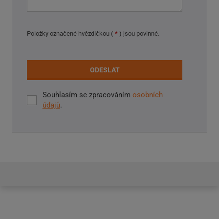
Položky označené hvězdičkou (
*
) jsou povinné.
ODESLAT
Souhlasím se zpracováním
osobních
Souhlasím
údajů
.
se
zpracováním
Formulář
osobních
údajů
.
se
nepodařilo
odeslat.