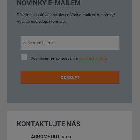
NOVINKY E-MAILEM
Přejete si dostávat novinky do Vaší e-mailové schránky?
Vyplňte následující formulář.
Souhlasím
Souhlasím se zpracováním
osobních údajů
.
se
zpracováním
osobních
ODESLAT
údajů
.
Formulář
se
nepodařilo
KONTAKTUJTE NÁS
odeslat.
AGROMETALL s.r.o.