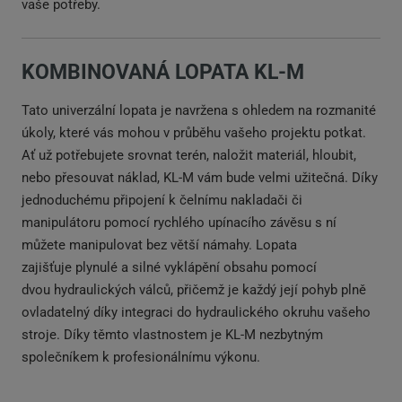
vaše potřeby.
KOMBINOVANÁ LOPATA KL-M
Tato univerzální lopata je navržena s ohledem na rozmanité
úkoly, které vás mohou v průběhu vašeho projektu potkat.
Ať už potřebujete srovnat terén, naložit materiál, hloubit,
nebo přesouvat náklad, KL-M vám bude velmi užitečná. Díky
jednoduchému připojení k čelnímu nakladači či
manipulátoru pomocí rychlého upínacího závěsu s ní
můžete manipulovat bez větší námahy. Lopata
zajišťuje plynulé a silné vyklápění obsahu pomocí
dvou hydraulických válců, přičemž je každý její pohyb plně
ovladatelný díky integraci do hydraulického okruhu vašeho
stroje. Díky těmto vlastnostem je KL-M nezbytným
společníkem k profesionálnímu výkonu.