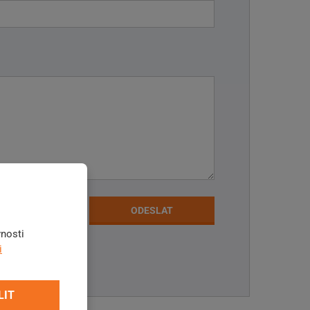
ODESLAT
vnosti
i
LIT