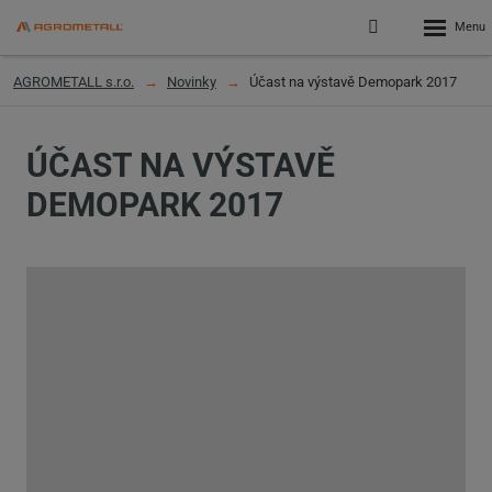
Rozbalen
Přihlášení
menu
do
klienstké
AGROMETALL s.r.o.
Novinky
Účast na výstavě Demopark 2017
zóny
ÚČAST NA VÝSTAVĚ
DEMOPARK 2017