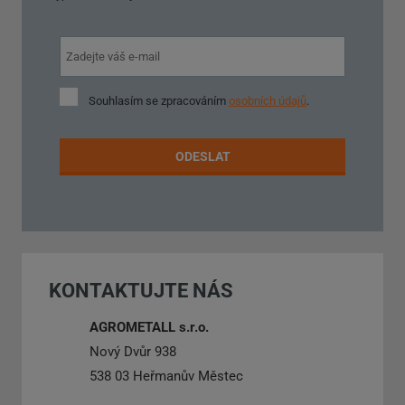
Souhlasím
Souhlasím se zpracováním
osobních údajů
.
se
zpracováním
osobních
ODESLAT
údajů
.
Formulář
se
nepodařilo
KONTAKTUJTE NÁS
odeslat.
AGROMETALL s.r.o.
Nový Dvůr 938
538 03 Heřmanův Městec