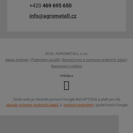
+420
469 695 650
info@agrometall.cz
2026, AGROMETALL s.r.o.
Mapa stránek
|
Podmínky použití
|
Bezpečnost a ochrana osobních údajů
|
Nastavení cookies
VYROBILA
Tento web je chráněn pomocí Google ReCAPTCHA a platí pro něj
zásady ochrany osobních údajů
a
smluvní podmínky
společnosti Google.