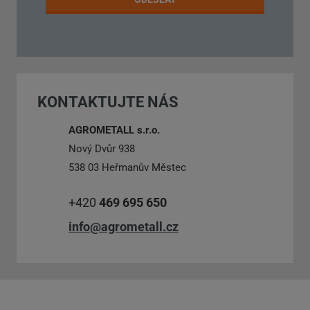
údajů
.
Formulář
se
nepodařilo
KONTAKTUJTE NÁS
odeslat.
AGROMETALL s.r.o.
Nový Dvůr 938
538 03 Heřmanův Městec
+420
469 695 650
info@agrometall.cz