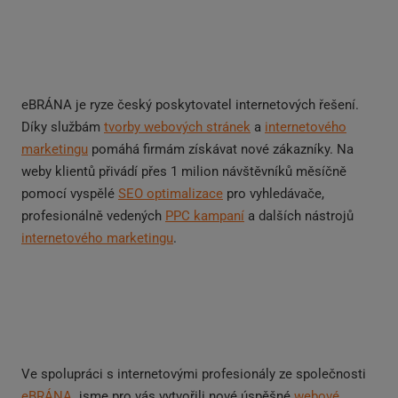
eBRÁNA je ryze český poskytovatel internetových řešení.
Díky službám
tvorby webových stránek
a
internetového
marketingu
pomáhá firmám získávat nové zákazníky. Na
weby klientů přivádí přes 1 milion návštěvníků měsíčně
pomocí vyspělé
SEO optimalizace
pro vyhledávače,
profesionálně vedených
PPC kampaní
a dalších nástrojů
internetového marketingu
.
Ve spolupráci s internetovými profesionály ze společnosti
eBRÁNA
jsme pro vás vytvořili nové úspěšné
webové