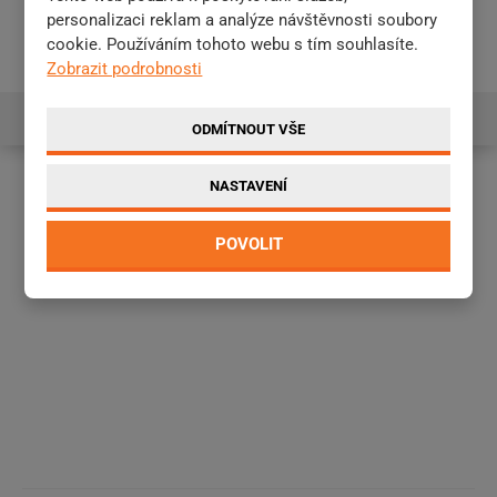
Formulář
personalizaci reklam a analýze návštěvnosti soubory
osobních
cookie. Používáním tohoto webu s tím souhlasíte.
údajů
.
se
Zobrazit podrobnosti
nepodařilo
odeslat.
ODMÍTNOUT VŠE
NASTAVENÍ
POVOLIT