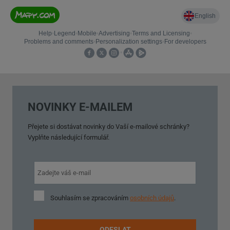
NOVINKY E-MAILEM
Přejete si dostávat novinky do Vaší e-mailové schránky?
Vyplňte následující formulář.
Souhlasím
Souhlasím se zpracováním
osobních údajů
.
se
zpracováním
osobních
ODESLAT