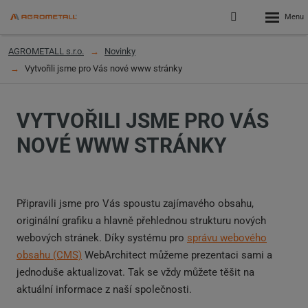
Rozbalen
Přihlášení
menu
do
klienstké
AGROMETALL s.r.o.
Novinky
zóny
Vytvořili jsme pro Vás nové www stránky
VYTVOŘILI JSME PRO VÁS
NOVÉ WWW STRÁNKY
Připravili jsme pro Vás spoustu zajímavého obsahu,
originální grafiku a hlavně přehlednou strukturu nových
webových stránek. Díky systému pro
správu webového
obsahu (CMS)
WebArchitect můžeme prezentaci sami a
jednoduše aktualizovat. Tak se vždy můžete těšit na
aktuální informace z naší společnosti.