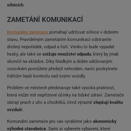
silnicích
.
ZAMETÁNÍ KOMUNIKACÍ
Komunální zametače
pomáhají udržovat silnice v dobrém
stavu. Pravidelným zametáním komunikací odstraníte
drobný nepořádek, odpad a listí. Venku to bude vypadat
hezky, ale také se
snižuje množství odpadu
, který by jinak
skončil na skládce. Díky hladkým a dobře udržovaným
vozovkám pomůžete předejít nehodám, navíc poskytnete
řidičům lepší kontrolu nad svými vozidly.
Problém ve městech představuje také vysoká prašnost,
která může mít nepříznivé účinky na lidské zdraví. Zametače
sbírají prach z ulic a chodníků, čímž výrazně
zlepšují kvalitu
ovzduší
.
Komunální zametače pro vás vyrábíme jako
ekonomicky
výhodné stavebnice
. Sami si vyberete vybavení, které