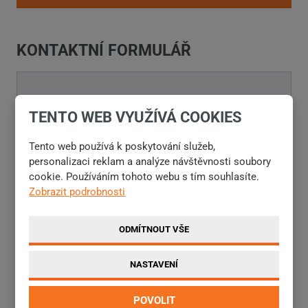
KONTAKTNÍ FORMULÁŘ
Jméno a příjmení
*
TENTO WEB VYUŽÍVÁ COOKIES
Tento web používá k poskytování služeb,
personalizaci reklam a analýze návštěvnosti soubory
cookie. Používáním tohoto webu s tím souhlasíte.
E-mail
*
Zobrazit podrobnosti
ODMÍTNOUT VŠE
Telefon
NASTAVENÍ
POVOLIT