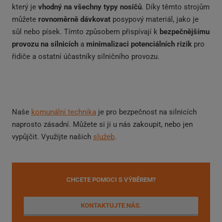
který je
vhodný na všechny typy nosičů
. Díky těmto strojům
můžete
rovnoměrně dávkovat
posypový materiál, jako je
sůl nebo písek. Tímto způsobem přispívají k
bezpečnějšímu
provozu na silnicích
a
minimalizaci potenciálních rizik
pro
řidiče a ostatní účastníky silničního provozu.
Naše
komunální technika
je pro bezpečnost na silnicích
naprosto zásadní. Můžete si ji u nás zakoupit, nebo jen
vypůjčit. Využijte našich
služeb
.
CHCETE POMOCI S VÝBĚREM?
KONTAKTUJTE NÁS.