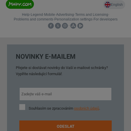
NOVINKY E-MAILEM
Přejete si dostávat novinky do Vaší e-mailové schránky?
Vyplňte následující formulář.
Souhlasím
Souhlasím se zpracováním
osobních údajů
.
se
zpracováním
osobních
ODESLAT
údajů
.