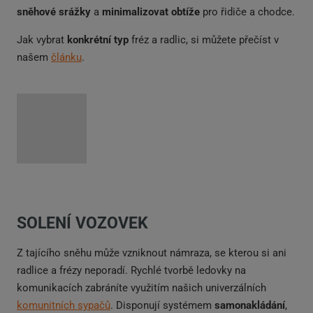
sněhové srážky
a
minimalizovat obtíže
pro řidiče a chodce.
Jak vybrat
konkrétní typ
fréz a radlic, si můžete přečíst v
našem
článku
.
SOLENÍ VOZOVEK
Z tajícího sněhu může vzniknout námraza, se kterou si ani
radlice a frézy neporadí. Rychlé tvorbě ledovky na
komunikacích zabráníte využitím našich univerzálních
komunitních sypačů
. Disponují systémem
samonakládání
,