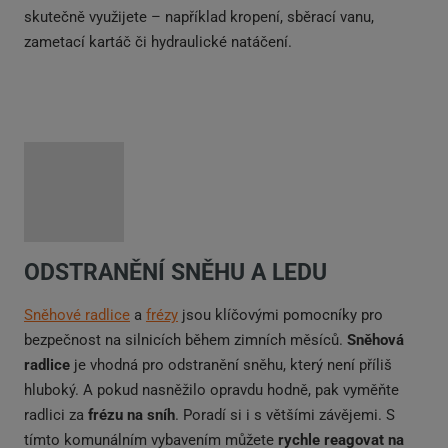
skutečně využijete – například kropení, sběrací vanu,
zametací kartáč či hydraulické natáčení.
ODSTRANĚNÍ SNĚHU A LEDU
Sněhové radlice
a
frézy
jsou klíčovými pomocníky pro
bezpečnost na silnicích během zimních měsíců.
Sněhová
radlice
je vhodná pro odstranění sněhu, který není příliš
hluboký. A pokud nasněžilo opravdu hodně, pak vyměňte
radlici za
frézu na sníh
. Poradí si i s většími závějemi. S
tímto komunálním vybavením můžete
rychle reagovat na