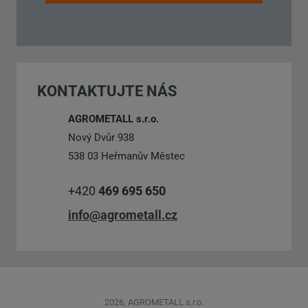
Formulář
se
nepodařilo
KONTAKTUJTE NÁS
odeslat.
AGROMETALL s.r.o.
Nový Dvůr 938
538 03 Heřmanův Městec
+420
469 695 650
info@agrometall.cz
2026, AGROMETALL s.r.o.