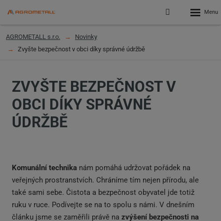
Rozbalen
Přihlášení
menu
do
klienstké
AGROMETALL s.r.o.
Novinky
zóny
Zvyšte bezpečnost v obci díky správné údržbě
ZVYŠTE BEZPEČNOST V
OBCI DÍKY SPRÁVNÉ
ÚDRŽBĚ
Komunální technika
nám pomáhá udržovat pořádek na
veřejných prostranstvích. Chráníme tím nejen přírodu, ale
také sami sebe. Čistota a bezpečnost obyvatel jde totiž
ruku v ruce. Podívejte se na to spolu s námi. V dnešním
článku jsme se zaměřili právě na
zvýšení bezpečnosti na