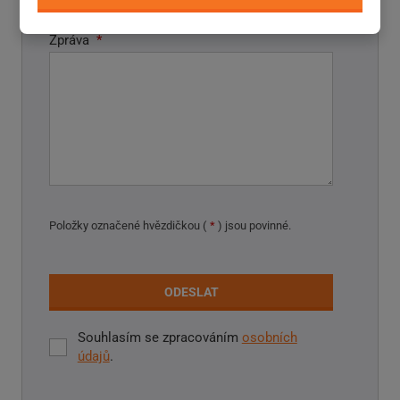
Zpráva
*
Položky označené hvězdičkou (
*
) jsou povinné.
ODESLAT
Souhlasím se zpracováním
osobních
Souhlasím
údajů
.
se
zpracováním
Formulář