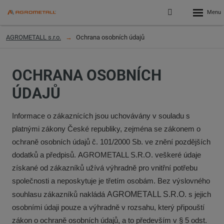
Rozbalen
Přihlášení
menu
do
klienstké
AGROMETALL s.r.o.
Ochrana osobních údajů
zóny
OCHRANA OSOBNÍCH
ÚDAJŮ
Informace o zákaznících jsou uchovávány v souladu s
platnými zákony České republiky, zejména se zákonem o
ochraně osobních údajů č. 101/2000 Sb. ve znění pozdějších
dodatků a předpisů.
AGROMETALL S.R.O.
veškeré údaje
získané od zákazníků užívá výhradně pro vnitřní potřebu
společnosti a neposkytuje je třetím osobám. Bez výslovného
souhlasu zákazníků nakládá
AGROMETALL S.R.O.
s jejich
osobními údaji pouze a výhradně v rozsahu, který připouští
zákon o ochraně osobních údajů, a to především v § 5 odst.