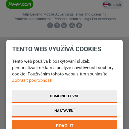
TENTO WEB VYUŽÍVÁ COOKIES
NOVINKY E-MAILEM
Tento web používá k poskytování služeb,
Přejete si dostávat novinky do Vaší e-mailové schránky?
personalizaci reklam a analýze návštěvnosti soubory
Vyplňte následující formulář.
cookie. Používáním tohoto webu s tím souhlasíte.
Zobrazit podrobnosti
ODMÍTNOUT VŠE
Souhlasím
Souhlasím se zpracováním
osobních údajů
.
se
NASTAVENÍ
zpracováním
osobních
ODESLAT
POVOLIT
údajů
.