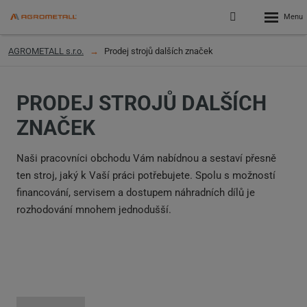
Rozbalen
Přihlášení
menu
do
klienstké
AGROMETALL s.r.o.
Prodej strojů dalších značek
zóny
PRODEJ STROJŮ DALŠÍCH
ZNAČEK
Naši pracovníci obchodu Vám nabídnou a sestaví přesně
ten stroj, jaký k Vaší práci potřebujete. Spolu s možností
financování, servisem a dostupem náhradních dílů je
rozhodování mnohem jednodušší.