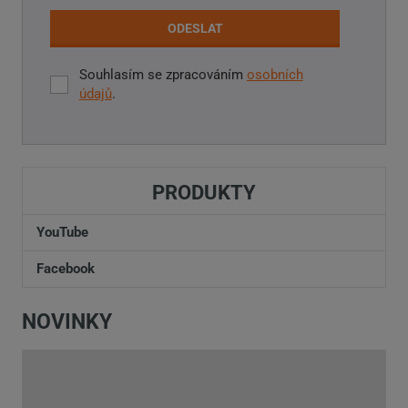
ODESLAT
Souhlasím se zpracováním
osobních
Souhlasím
údajů
.
se
zpracováním
Formulář
osobních
údajů
.
se
PRODUKTY
nepodařilo
odeslat.
YouTube
Facebook
NOVINKY