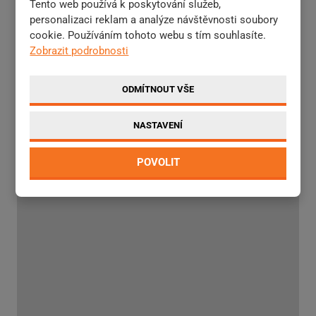
Tento web používá k poskytování služeb,
Zemědělská technika - pluhy, zpracování půdy,
personalizaci reklam a analýze návštěvnosti soubory
setí, hnojení, ochrana rostlin, údržba krajiny,
cookie. Používáním tohoto webu s tím souhlasíte.
mulčování, sklizeň píce, lisy, baličky, podestýlka a
Zobrazit podrobnosti
krmení
ODMÍTNOUT VŠE
NASTAVENÍ
POVOLIT