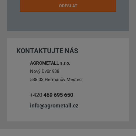
osobních
ODESLAT
údajů
.
Formulář
se
nepodařilo
KONTAKTUJTE NÁS
odeslat.
AGROMETALL s.r.o.
Nový Dvůr 938
538 03 Heřmanův Městec
+420
469 695 650
info@agrometall.cz