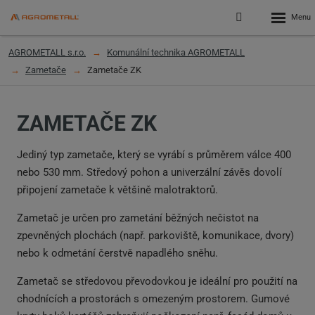
Rozbalen
Přihlášení
menu
do
klienstké
AGROMETALL s.r.o.
Komunální technika AGROMETALL
zóny
Zametače
Zametače ZK
ZAMETAČE ZK
Jediný typ zametače, který se vyrábí s průměrem válce 400
nebo 530 mm. Středový pohon a univerzální závěs dovolí
připojení zametače k většině malotraktorů.
Zametač je určen pro zametání běžných nečistot na
zpevněných plochách (např. parkoviště, komunikace, dvory)
nebo k odmetání čerstvě napadlého sněhu.
Zametač se středovou převodovkou je ideální pro použití na
chodnících a prostorách s omezeným prostorem. Gumové