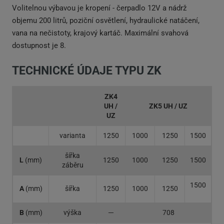
Volitelnou výbavou je kropení - čerpadlo 12V a nádrž
objemu 200 litrů, poziční osvětlení, hydraulické natáčení,
vana na nečistoty, krajový kartáč. Maximální svahová
dostupnost je 8.
TECHNICKÉ ÚDAJE TYPU ZK
ZK4
UH /
ZK5 UH / UZ
UZ
varianta
1250
1000
1250
1500
šířka
L
(mm)
1250
1000
1250
1500
záběru
1500
A
(mm)
šířka
1250
1000
1250
B
(mm)
výška
─
708