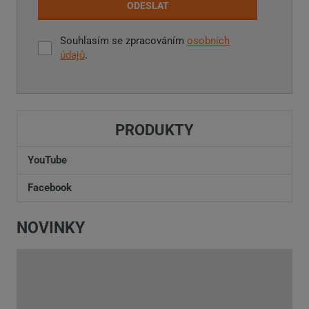
ODESLAT
Souhlasím se zpracováním
osobních
Souhlasím
údajů
.
se
zpracováním
Formulář
osobních
údajů
.
se
PRODUKTY
nepodařilo
odeslat.
YouTube
Facebook
NOVINKY