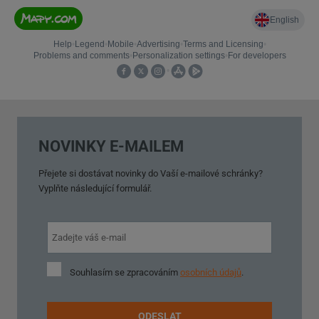
NOVINKY E-MAILEM
Přejete si dostávat novinky do Vaší e-mailové schránky?
Vyplňte následující formulář.
Souhlasím
Souhlasím se zpracováním
osobních údajů
.
se
zpracováním
osobních
ODESLAT
údajů
.