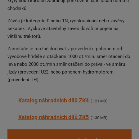
kryty boků kartáčů zabraňují poškození např. fasád domů u
chodníků.
Závěs je kategorie 0 nebo 1N, rychloupínání nebo závěsy
sekaček. Výškově stavitelný závěs dovolí připojení na
většinu traktorů.
Zametače je možné dodávat v provedení s pohonem od
vývodové hřídele s otáčkami 1000 ot./min. směr otáčení do
leva nebo 2000 ot./min směr otáčení do práva - ve směru
jízdy (provedení UZ), nebo pohonem hydromotorem
(provedení UH).
Katalog náhradních dílů ZK4
1.21 MB
Katalog náhradních dílů ZK5
1.30 MB