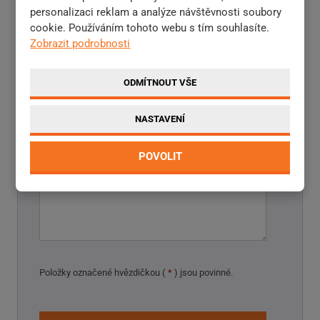
personalizaci reklam a analýze návštěvnosti soubory
cookie. Používáním tohoto webu s tím souhlasíte.
Telefon
Zobrazit podrobnosti
ODMÍTNOUT VŠE
NASTAVENÍ
Zpráva
*
POVOLIT
Položky označené hvězdičkou (
*
) jsou povinné.