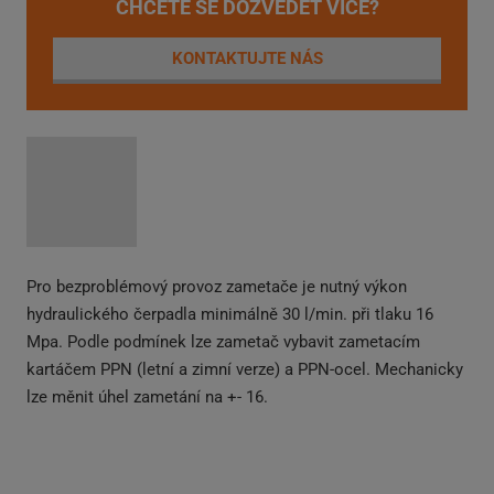
CHCETE SE DOZVĚDĚT VÍCE?
KONTAKTUJTE NÁS
Pro bezproblémový provoz zametače je nutný výkon
hydraulického čerpadla minimálně 30 l/min. při tlaku 16
Mpa. Podle podmínek lze zametač vybavit zametacím
kartáčem PPN (letní a zimní verze) a PPN-ocel. Mechanicky
lze měnit úhel zametání na +- 16.