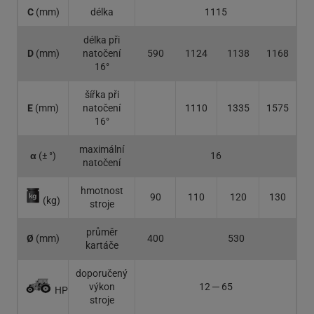
C
(mm)
délka
1115
délka při
D
(mm)
natočení
590
1124
1138
1168
16°
šířka při
E
(mm)
natočení
1110
1335
1575
16°
maximální
α
(
±
°)
16
natočení
hmotnost
90
110
120
130
(kg)
stroje
průměr
Ø
(mm)
400
530
kartáče
doporučený
výkon
12 ─ 65
HP
stroje