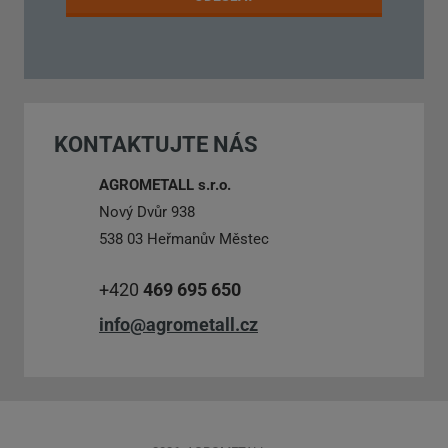
Formulář
se
nepodařilo
KONTAKTUJTE NÁS
odeslat.
AGROMETALL s.r.o.
Nový Dvůr 938
538 03 Heřmanův Městec
+420
469 695 650
info@agrometall.cz